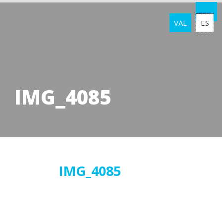
VAL
ES
IMG_4085
07
IMG_4085
desembre
2016