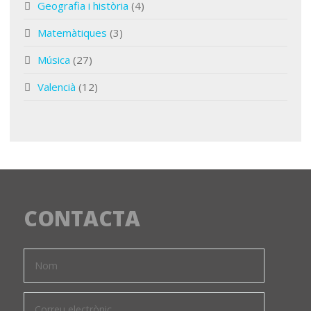
Geografia i història
(4)
Matemàtiques
(3)
Música
(27)
Valencià
(12)
CONTACTA