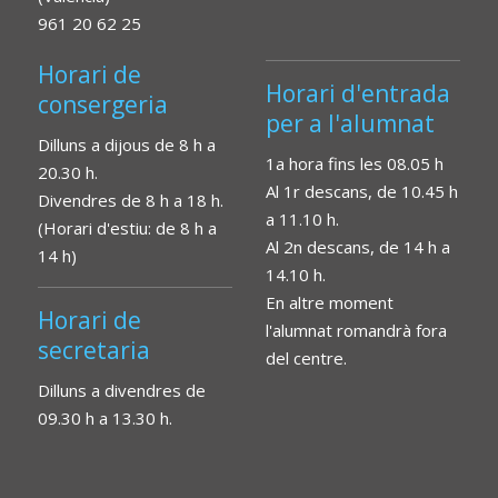
961 20 62 25
Horari de
Horari d'entrada
consergeria
per a l'alumnat
Dilluns a dijous de 8 h a
1a hora fins les 08.05 h
20.30 h.
Al 1r descans, de 10.45 h
Divendres de 8 h a 18 h.
a 11.10 h.
(Horari d'estiu: de 8 h a
Al 2n descans, de 14 h a
14 h)
14.10 h.
En altre moment
Horari de
l'alumnat romandrà fora
secretaria
del centre.
Dilluns a divendres de
09.30 h a 13.30 h.