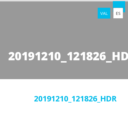
VAL
ES
20191210_121826_H
11
20191210_121826_HDR
desembre
2019