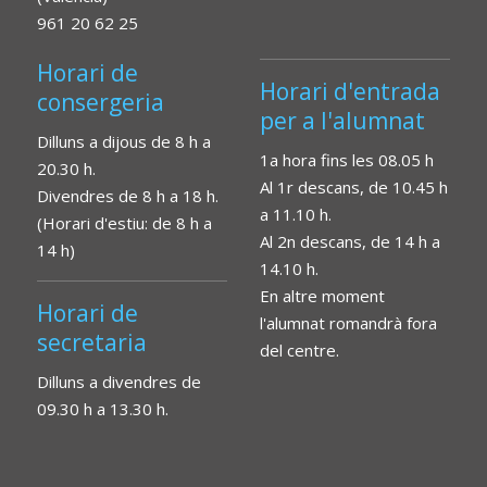
961 20 62 25
Horari de
Horari d'entrada
consergeria
per a l'alumnat
Dilluns a dijous de 8 h a
1a hora fins les 08.05 h
20.30 h.
Al 1r descans, de 10.45 h
Divendres de 8 h a 18 h.
a 11.10 h.
(Horari d'estiu: de 8 h a
Al 2n descans, de 14 h a
14 h)
14.10 h.
En altre moment
Horari de
l'alumnat romandrà fora
secretaria
del centre.
Dilluns a divendres de
09.30 h a 13.30 h.