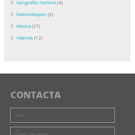
Geografia i història
(4)
Matemàtiques
(3)
Música
(27)
Valencià
(12)
CONTACTA