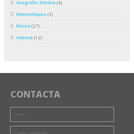
Geografia i història
(4)
Matemàtiques
(3)
Música
(27)
Valencià
(12)
CONTACTA