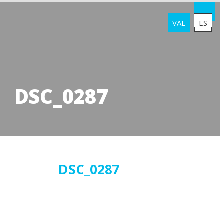
VAL
ES
DSC_0287
15
DSC_0287
març
2019