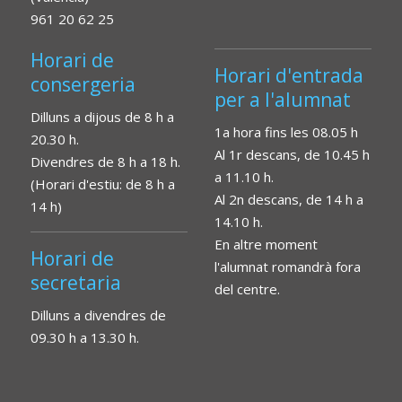
961 20 62 25
Horari de
Horari d'entrada
consergeria
per a l'alumnat
Dilluns a dijous de 8 h a
1a hora fins les 08.05 h
20.30 h.
Al 1r descans, de 10.45 h
Divendres de 8 h a 18 h.
a 11.10 h.
(Horari d'estiu: de 8 h a
Al 2n descans, de 14 h a
14 h)
14.10 h.
En altre moment
Horari de
l'alumnat romandrà fora
secretaria
del centre.
Dilluns a divendres de
09.30 h a 13.30 h.