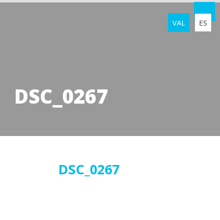
VAL
ES
DSC_0267
15
DSC_0267
març
2019