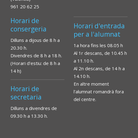
961 20 62 25
Horari de
Horari d'entrada
consergeria
per a l'alumnat
Dilluns a dijous de 8 h a
1a hora fins les 08.05 h
20.30 h.
Al 1r descans, de 10.45 h
Divendres de 8 h a 18 h.
a 11.10 h.
(Horari d'estiu: de 8 h a
Al 2n descans, de 14 h a
14 h)
14.10 h.
En altre moment
Horari de
l'alumnat romandrà fora
secretaria
del centre.
Dilluns a divendres de
09.30 h a 13.30 h.