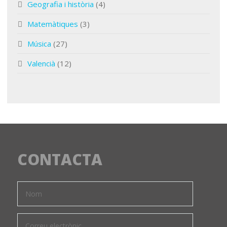
Geografia i història
(4)
Matemàtiques
(3)
Música
(27)
Valencià
(12)
CONTACTA