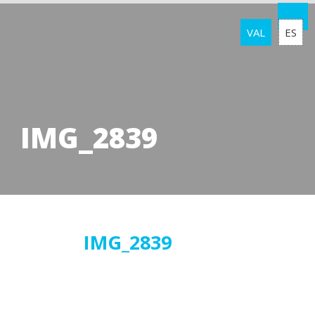
VAL
ES
IMG_2839
10
IMG_2839
gener
2018