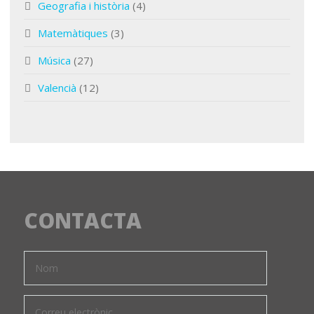
Geografia i història
(4)
Matemàtiques
(3)
Música
(27)
Valencià
(12)
CONTACTA