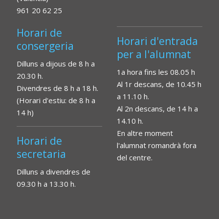
961 20 62 25
Horari de
Horari d'entrada
consergeria
per a l'alumnat
Dilluns a dijous de 8 h a
1a hora fins les 08.05 h
20.30 h.
Al 1r descans, de 10.45 h
Divendres de 8 h a 18 h.
a 11.10 h.
(Horari d'estiu: de 8 h a
Al 2n descans, de 14 h a
14 h)
14.10 h.
En altre moment
Horari de
l'alumnat romandrà fora
secretaria
del centre.
Dilluns a divendres de
09.30 h a 13.30 h.