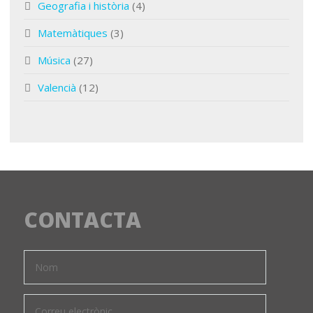
Geografia i història
(4)
Matemàtiques
(3)
Música
(27)
Valencià
(12)
CONTACTA