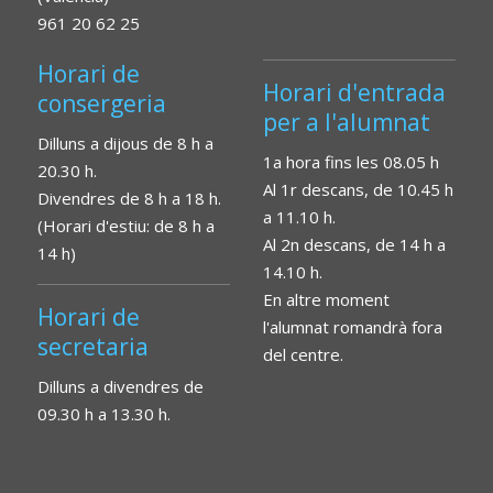
961 20 62 25
Horari de
Horari d'entrada
consergeria
per a l'alumnat
Dilluns a dijous de 8 h a
1a hora fins les 08.05 h
20.30 h.
Al 1r descans, de 10.45 h
Divendres de 8 h a 18 h.
a 11.10 h.
(Horari d'estiu: de 8 h a
Al 2n descans, de 14 h a
14 h)
14.10 h.
En altre moment
Horari de
l'alumnat romandrà fora
secretaria
del centre.
Dilluns a divendres de
09.30 h a 13.30 h.