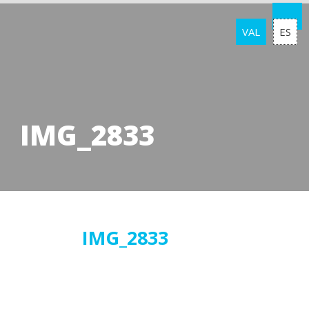
VAL
ES
IMG_2833
10
IMG_2833
gener
2018