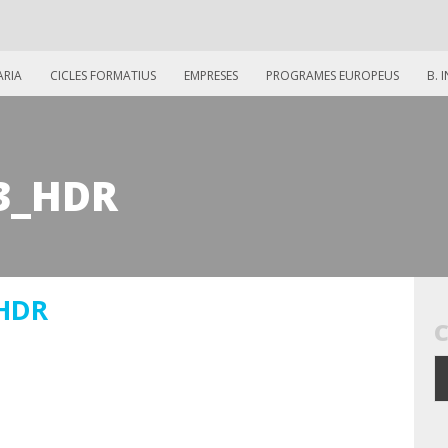
ARIA
CICLES FORMATIUS
EMPRESES
PROGRAMES EUROPEUS
B. 
3_HDR
_HDR