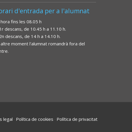
orari d'entrada per a l'alumnat
 hora fins les 08.05 h
 1r descans, de 10.45 h a 11.10 h.
 2n descans, de 14 h a 14.10 h.
 altre moment l'alumnat romandrà fora del
ntre.
s legal
·
Política de cookies
·
Política de privacitat