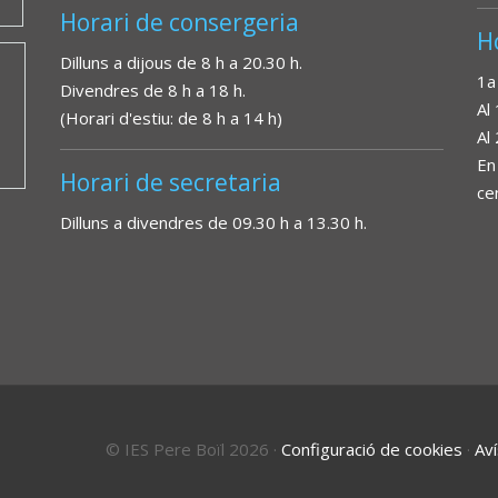
Horari de consergeria
H
Dilluns a dijous de 8 h a 20.30 h.
1a
Divendres de 8 h a 18 h.
Al
(Horari d'estiu: de 8 h a 14 h)
Al
En
Horari de secretaria
ce
Dilluns a divendres de 09.30 h a 13.30 h.
© IES Pere Boïl 2026
·
Configuració de cookies
·
Aví