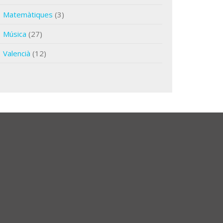
Matemàtiques
(3)
Música
(27)
Valencià
(12)