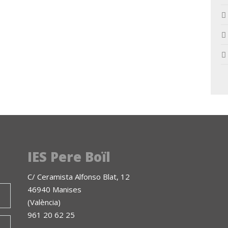
IES Pere Boïl
C/ Ceramista Alfonso Blat, 12
46940 Manises
(València)
961 20 62 25