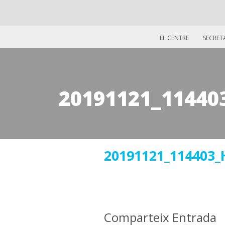
EL CENTRE
SECRET
20191121_11440
27
20191121_114403
novembre
2019
Comparteix Entrada