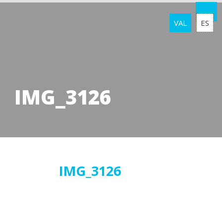
VAL
ES
IMG_3126
10
IMG_3126
abril
2018