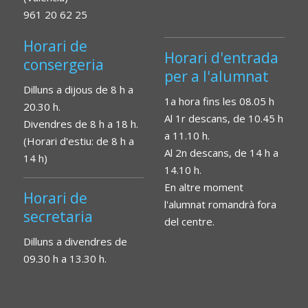
961 20 62 25
Horari de
Horari d'entrada
consergeria
per a l'alumnat
Dilluns a dijous de 8 h a
1a hora fins les 08.05 h
20.30 h.
Al 1r descans, de 10.45 h
Divendres de 8 h a 18 h.
a 11.10 h.
(Horari d'estiu: de 8 h a
Al 2n descans, de 14 h a
14 h)
14.10 h.
En altre moment
Horari de
l'alumnat romandrà fora
secretaria
del centre.
Dilluns a divendres de
09.30 h a 13.30 h.