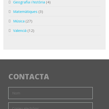
Geografia i història
(4)
Matemàtiques
(3)
Música
(27)
Valencià
(12)
CONTACTA