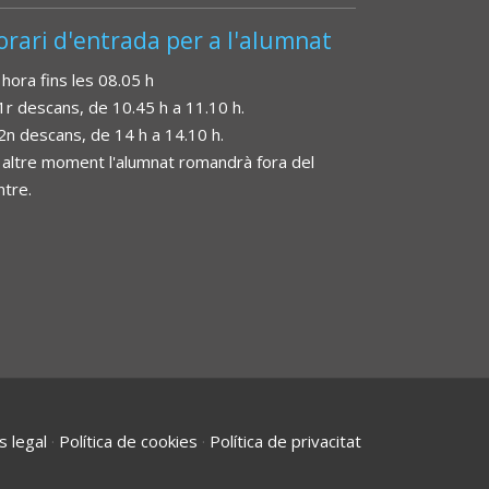
orari d'entrada per a l'alumnat
 hora fins les 08.05 h
 1r descans, de 10.45 h a 11.10 h.
 2n descans, de 14 h a 14.10 h.
 altre moment l'alumnat romandrà fora del
ntre.
s legal
·
Política de cookies
·
Política de privacitat