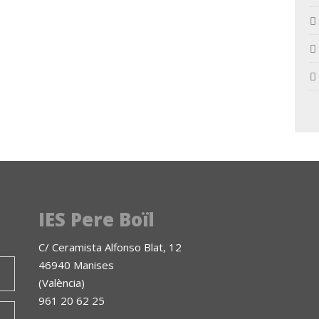
IES Pere Boïl
C/ Ceramista Alfonso Blat, 12
46940 Manises
(València)
961 20 62 25