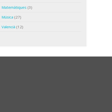
Matemàtiques
(3)
Música
(27)
Valencià
(12)