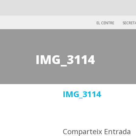
EL CENTRE
SECRET
IMG_3114
10
IMG_3114
abril
2018
Comparteix Entrada