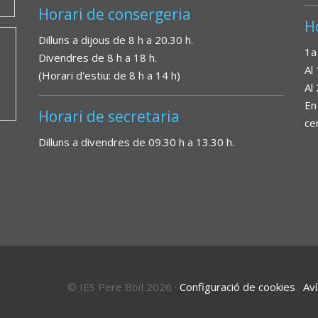
Horari de consergeria
H
Dilluns a dijous de 8 h a 20.30 h.
1a
Divendres de 8 h a 18 h.
Al
(Horari d'estiu: de 8 h a 14 h)
Al
En
Horari de secretaria
ce
Dilluns a divendres de 09.30 h a 13.30 h.
© IES Pere Boïl 2026
·
Configuració de cookies
·
Aví