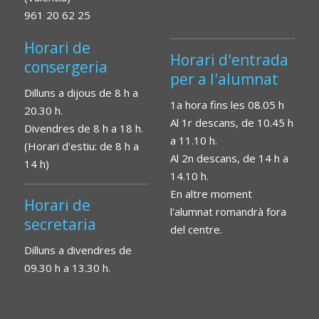
961 20 62 25
Horari de
Horari d'entrada
consergeria
per a l'alumnat
Dilluns a dijous de 8 h a
1a hora fins les 08.05 h
20.30 h.
Al 1r descans, de 10.45 h
Divendres de 8 h a 18 h.
a 11.10 h.
(Horari d'estiu: de 8 h a
Al 2n descans, de 14 h a
14 h)
14.10 h.
En altre moment
Horari de
l'alumnat romandrà fora
secretaria
del centre.
Dilluns a divendres de
09.30 h a 13.30 h.