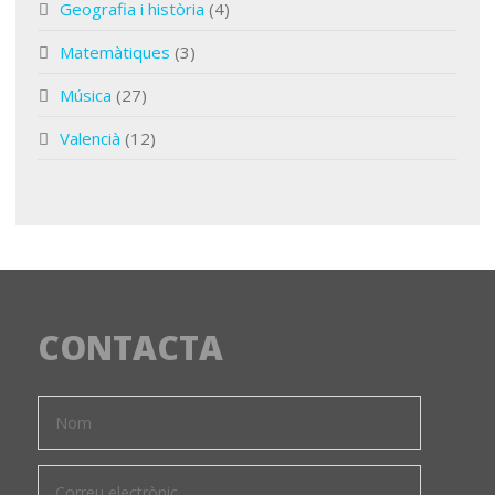
Geografia i història
(4)
Matemàtiques
(3)
Música
(27)
Valencià
(12)
CONTACTA