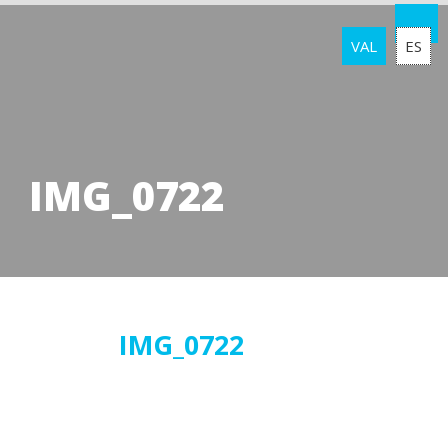
VAL
ES
IMG_0722
08
IMG_0722
març
2019