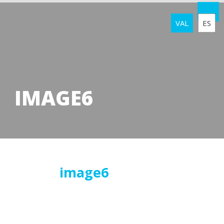
VAL
ES
IMAGE6
22
image6
febrer
2017