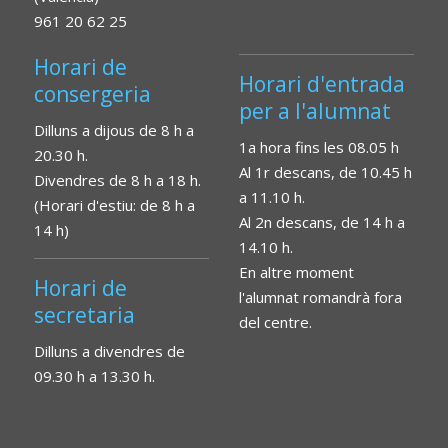
961 20 62 25
Horari de
Horari d'entrada
consergeria
per a l'alumnat
Dilluns a dijous de 8 h a
1a hora fins les 08.05 h
20.30 h.
Al 1r descans, de 10.45 h
Divendres de 8 h a 18 h.
a 11.10 h.
(Horari d'estiu: de 8 h a
Al 2n descans, de 14 h a
14 h)
14.10 h.
En altre moment
Horari de
l'alumnat romandrà fora
secretaria
del centre.
Dilluns a divendres de
09.30 h a 13.30 h.