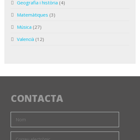
Geografia i història
(4)
Matemàtiques
(3)
Música
(27)
Valencià
(12)
CONTACTA