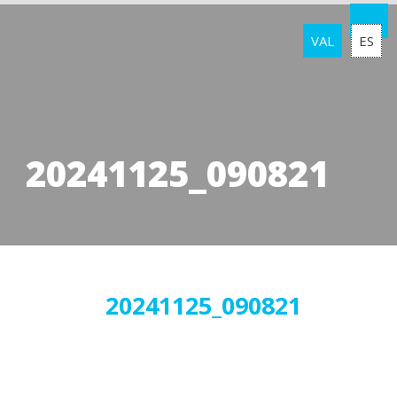
VAL
ES
20241125_090821
25
20241125_090821
novembre
2024