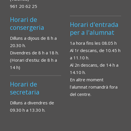
961 20 62 25
Horari de
Horari d'entrada
consergeria
per a l'alumnat
Dilluns a dijous de 8 h a
1a hora fins les 08.05 h
20.30 h.
Al 1r descans, de 10.45 h
Divendres de 8 h a 18 h.
a 11.10 h.
(Horari d'estiu: de 8 h a
Al 2n descans, de 14 h a
14 h)
14.10 h.
En altre moment
Horari de
l'alumnat romandrà fora
secretaria
del centre.
Dilluns a divendres de
09.30 h a 13.30 h.