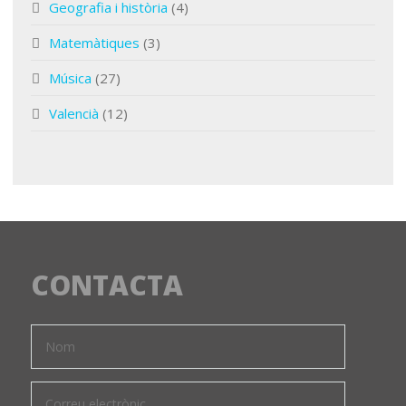
Geografia i història
(4)
Matemàtiques
(3)
Música
(27)
Valencià
(12)
CONTACTA