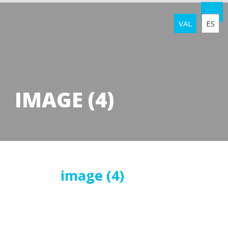
VAL
ES
IMAGE (4)
28
image (4)
gener
2025