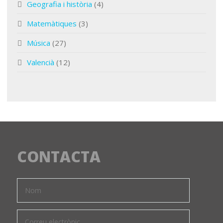
Geografia i història
(4)
Matemàtiques
(3)
Música
(27)
Valencià
(12)
CONTACTA