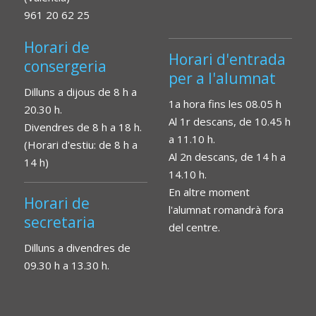
961 20 62 25
Horari de
Horari d'entrada
consergeria
per a l'alumnat
Dilluns a dijous de 8 h a
1a hora fins les 08.05 h
20.30 h.
Al 1r descans, de 10.45 h
Divendres de 8 h a 18 h.
a 11.10 h.
(Horari d'estiu: de 8 h a
Al 2n descans, de 14 h a
14 h)
14.10 h.
En altre moment
Horari de
l'alumnat romandrà fora
secretaria
del centre.
Dilluns a divendres de
09.30 h a 13.30 h.