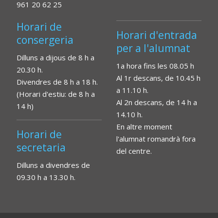
961 20 62 25
Horari de
Horari d'entrada
consergeria
per a l'alumnat
Dilluns a dijous de 8 h a
1a hora fins les 08.05 h
20.30 h.
Al 1r descans, de 10.45 h
Divendres de 8 h a 18 h.
a 11.10 h.
(Horari d'estiu: de 8 h a
Al 2n descans, de 14 h a
14 h)
14.10 h.
En altre moment
Horari de
l'alumnat romandrà fora
secretaria
del centre.
Dilluns a divendres de
09.30 h a 13.30 h.