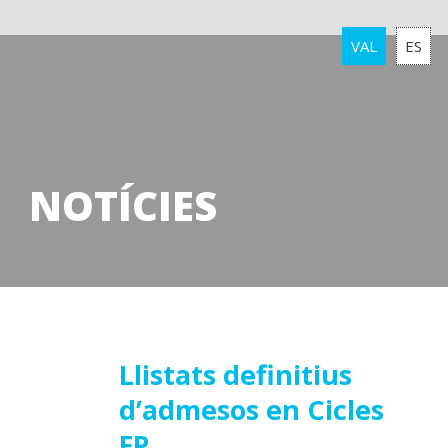
VAL
ES
NOTÍCIES
22
Llistats definitius
d’admesos en Cicles
juliol
2021
FP