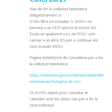
Has de fer la sol·licitud telemàtica
obligatòriament si:
El teu fill/a vol estudiar 1r d’ESO i no
pertany a un CEIP adscrit al nostre IES.
Estàs en qualsevol curs de l’ESO i vols
canviar a un altre IES per a continuar els
teus estudis d’ESO.
Pàgina ADMINOVA de Conselleria per a fer
la sol·licitud telemàtica:
https://adminova.gva.es/adminova/plantilla-
ensenanzas/4-pagina-de-eso
En el PDF adjunt pots consultar el
calendari amb les dates clau per a fer la
teua sol·licitud.