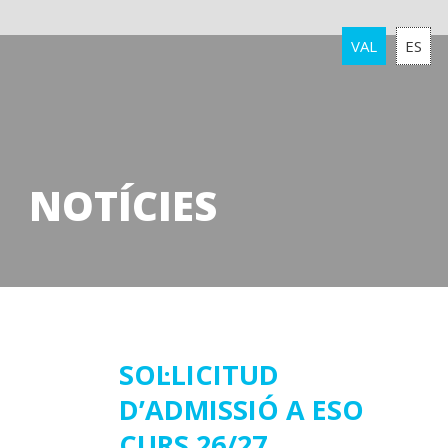
VAL
ES
NOTÍCIES
29
SOL·LICITUD
D’ADMISSIÓ A ESO
abril
2026
CURS 26/27