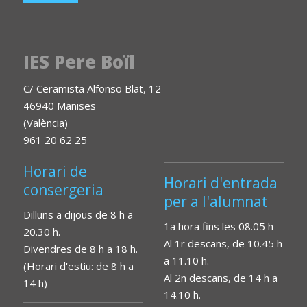
IES Pere Boïl
C/ Ceramista Alfonso Blat, 12
46940 Manises
(València)
961 20 62 25
Horari de
Horari d'entrada
consergeria
per a l'alumnat
Dilluns a dijous de 8 h a
1a hora fins les 08.05 h
20.30 h.
Al 1r descans, de 10.45 h
Divendres de 8 h a 18 h.
a 11.10 h.
(Horari d'estiu: de 8 h a
Al 2n descans, de 14 h a
14 h)
14.10 h.