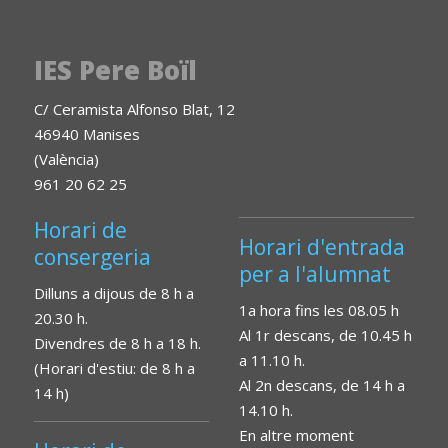
IES Pere Boïl
C/ Ceramista Alfonso Blat, 12
46940 Manises
(València)
961 20 62 25
Horari de
Horari d'entrada
consergeria
per a l'alumnat
Dilluns a dijous de 8 h a
1a hora fins les 08.05 h
20.30 h.
Al 1r descans, de 10.45 h
Divendres de 8 h a 18 h.
a 11.10 h.
(Horari d'estiu: de 8 h a
Al 2n descans, de 14 h a
14 h)
14.10 h.
En altre moment