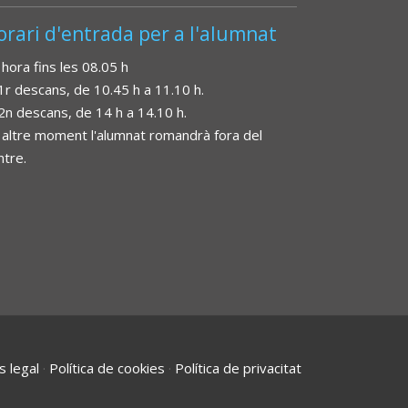
orari d'entrada per a l'alumnat
 hora fins les 08.05 h
 1r descans, de 10.45 h a 11.10 h.
 2n descans, de 14 h a 14.10 h.
 altre moment l'alumnat romandrà fora del
ntre.
s legal
·
Política de cookies
·
Política de privacitat