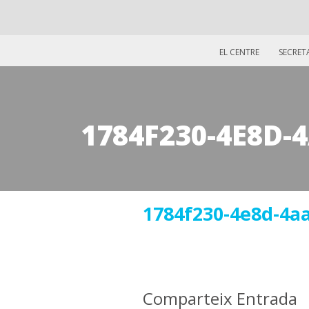
EL CENTRE
SECRET
1784F230-4E8D-
30
1784f230-4e8d-4a
maig
2018
Comparteix Entrada