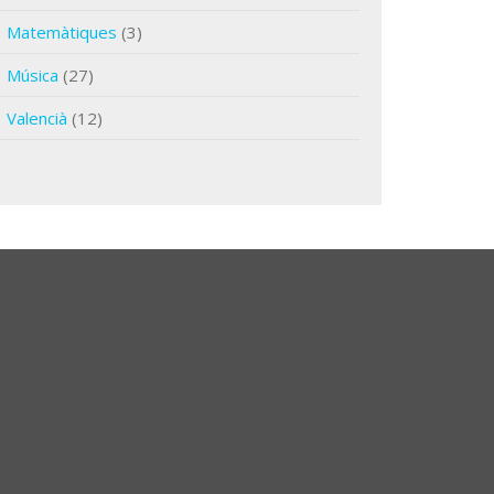
Matemàtiques
(3)
Música
(27)
Valencià
(12)