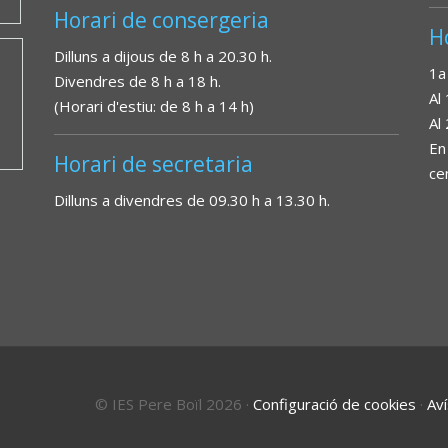
Horari de consergeria
H
Dilluns a dijous de 8 h a 20.30 h.
1a
Divendres de 8 h a 18 h.
Al
(Horari d'estiu: de 8 h a 14 h)
Al
En
Horari de secretaria
ce
Dilluns a divendres de 09.30 h a 13.30 h.
© IES Pere Boïl 2026
·
Configuració de cookies
·
Aví