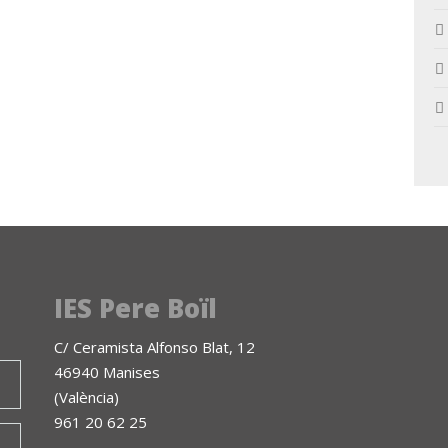
IES Pere Boïl
C/ Ceramista Alfonso Blat, 12
46940 Manises
(València)
961 20 62 25