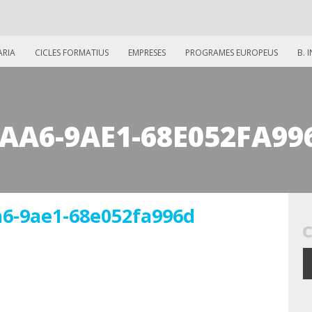
ARIA
CICLES FORMATIUS
EMPRESES
PROGRAMES EUROPEUS
B. 
4AA6-9AE1-68E052FA99
a6-9ae1-68e052fa996d