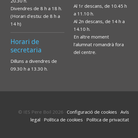
20.30 h.
Al 1r descans, de 10.45 h
Divendres de 8 h a 18 h.
a 11.10 h.
(Horari d'estiu: de 8 h a
Al 2n descans, de 14 h a
14 h)
14.10 h.
En altre moment
Horari de
l'alumnat romandrà fora
secretaria
del centre.
Dilluns a divendres de
09.30 h a 13.30 h.
© IES Pere Boïl 2026
·
Configuració de cookies
·
Avís
legal
·
Política de cookies
·
Política de privacitat