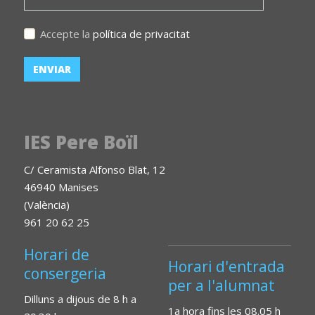
Accepte la
política de privacitat
IES Pere Boïl
C/ Ceramista Alfonso Blat, 12
46940 Manises
(València)
961 20 62 25
Horari de
Horari d'entrada
consergeria
per a l'alumnat
Dilluns a dijous de 8 h a
1a hora fins les 08.05 h