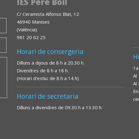
IES Pere Boïl
C/ Ceramista Alfonso Blat, 12
46940 Manises
(València)
961 20 62 25
Horari de consergeria
H
Dilluns a dijous de 8 h a 20.30 h.
1a
Divendres de 8 h a 18 h.
Al
(Horari d'estiu: de 8 h a 14 h)
Al
En
Horari de secretaria
ce
Dilluns a divendres de 09.30 h a 13.30 h.