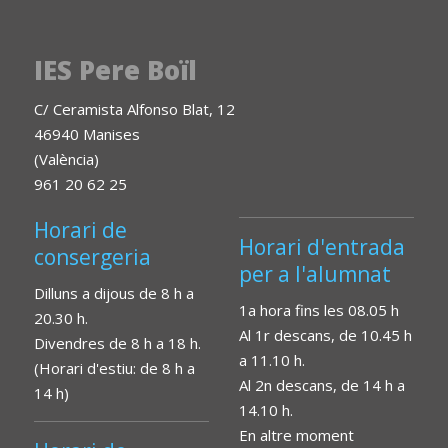
IES Pere Boïl
C/ Ceramista Alfonso Blat, 12
46940 Manises
(València)
961 20 62 25
Horari de
Horari d'entrada
consergeria
per a l'alumnat
Dilluns a dijous de 8 h a
1a hora fins les 08.05 h
20.30 h.
Al 1r descans, de 10.45 h
Divendres de 8 h a 18 h.
a 11.10 h.
(Horari d'estiu: de 8 h a
Al 2n descans, de 14 h a
14 h)
14.10 h.
En altre moment