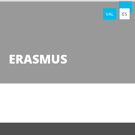
VAL
ES
ERASMUS