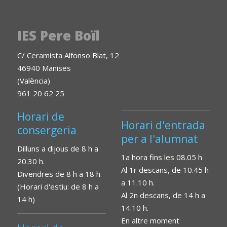
IES Pere Boïl
C/ Ceramista Alfonso Blat, 12
46940 Manises
(València)
961 20 62 25
Horari de
Horari d'entrada
consergeria
per a l'alumnat
Dilluns a dijous de 8 h a
1a hora fins les 08.05 h
20.30 h.
Al 1r descans, de 10.45 h
Divendres de 8 h a 18 h.
a 11.10 h.
(Horari d'estiu: de 8 h a
Al 2n descans, de 14 h a
14 h)
14.10 h.
En altre moment