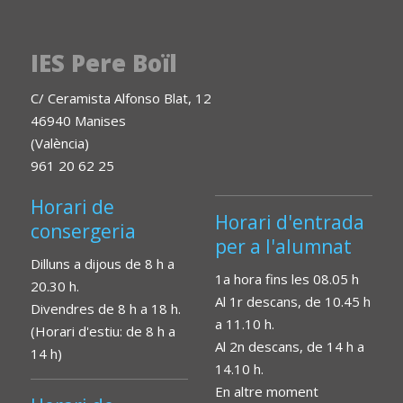
IES Pere Boïl
C/ Ceramista Alfonso Blat, 12
46940 Manises
(València)
961 20 62 25
Horari de
Horari d'entrada
consergeria
per a l'alumnat
Dilluns a dijous de 8 h a
1a hora fins les 08.05 h
20.30 h.
Al 1r descans, de 10.45 h
Divendres de 8 h a 18 h.
a 11.10 h.
(Horari d'estiu: de 8 h a
Al 2n descans, de 14 h a
14 h)
14.10 h.
En altre moment