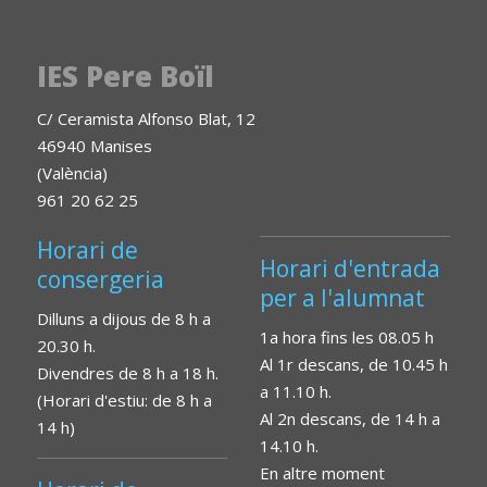
IES Pere Boïl
C/ Ceramista Alfonso Blat, 12
46940 Manises
(València)
961 20 62 25
Horari de
Horari d'entrada
consergeria
per a l'alumnat
Dilluns a dijous de 8 h a
1a hora fins les 08.05 h
20.30 h.
Al 1r descans, de 10.45 h
Divendres de 8 h a 18 h.
a 11.10 h.
(Horari d'estiu: de 8 h a
Al 2n descans, de 14 h a
14 h)
14.10 h.
En altre moment