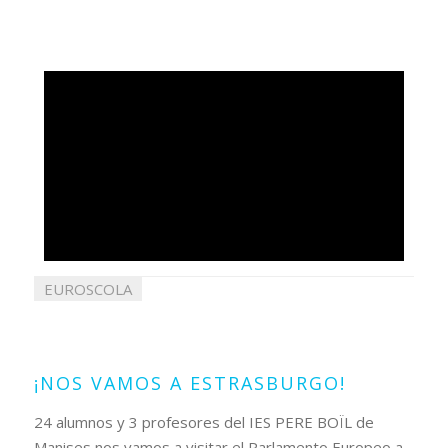
EUROSCOLA
23
enero
2018
¡NOS VAMOS A ESTRASBURGO!
24 alumnos y 3 profesores del IES PERE BOÏL de
Manises nos vamos a visitar el Parlamento Europeo a