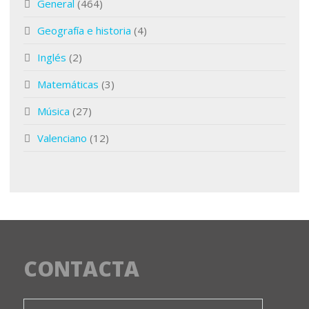
General
(464)
Geografía e historia
(4)
Inglés
(2)
Matemáticas
(3)
Música
(27)
Valenciano
(12)
CONTACTA