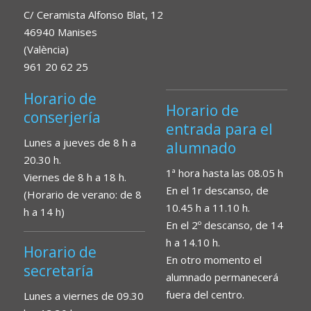
C/ Ceramista Alfonso Blat, 12
46940 Manises
(València)
961 20 62 25
Horario de
Horario de
conserjería
entrada para el
Lunes a jueves de 8 h a
alumnado
20.30 h.
1ª hora hasta las 08.05 h
Viernes de 8 h a 18 h.
En el 1r descanso, de
(Horario de verano: de 8
10.45 h a 11.10 h.
h a 14 h)
En el 2º descanso, de 14
h a 14.10 h.
Horario de
En otro momento el
secretaría
alumnado permanecerá
fuera del centro.
Lunes a viernes de 09.30