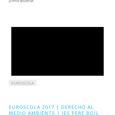
¡Enhorabuena!
EUROSCOLA
02
mayo
2017
EUROSCOLA 2017 | DERECHO AL
MEDIO AMBIENTE | IES PERE BOÏL