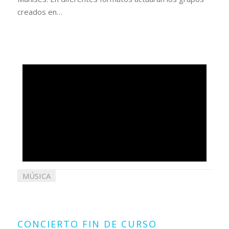
creados en…
MÚSICA
23
mayo
2019
CONCIERTO FIN DE CURSO