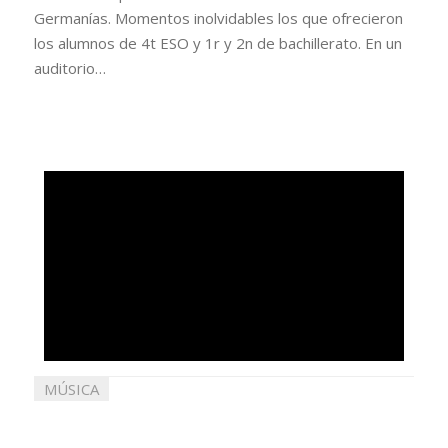
Germanías. Momentos inolvidables los que ofrecieron
los alumnos de 4t ESO y 1r y 2n de bachillerato. En un
auditorio…
MÚSICA
13
abril
2022