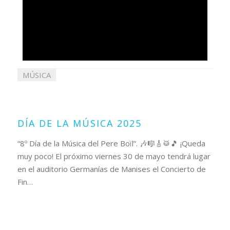
MÚSICA
27
mayo
2025
DÍA DE LA MÚSICA 2025
“8º Día de la Música del Pere Boïl”. 🎶🎼🎸🥁🎵 ¡Queda
muy poco! El próximo viernes 30 de mayo tendrá lugar
en el auditorio Germanías de Manises el Concierto de
Fin…