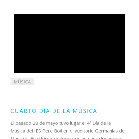
MÚSICA
30
mayo
2019
CUARTO DÍA DE LA MÚSICA
El pasado 28 de mayo tuvo lugar el 4º Día de la
Música del IES Pere Boïl en el auditorio Germanías de
Manises. En diferentes formatos actuaran los grupos