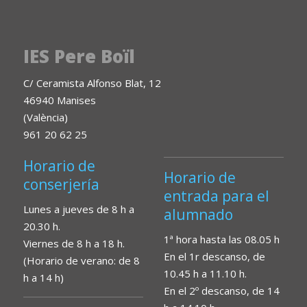
IES Pere Boïl
C/ Ceramista Alfonso Blat, 12
46940 Manises
(València)
961 20 62 25
Horario de
Horario de
conserjería
entrada para el
Lunes a jueves de 8 h a
alumnado
20.30 h.
1ª hora hasta las 08.05 h
Viernes de 8 h a 18 h.
En el 1r descanso, de
(Horario de verano: de 8
10.45 h a 11.10 h.
h a 14 h)
En el 2º descanso, de 14