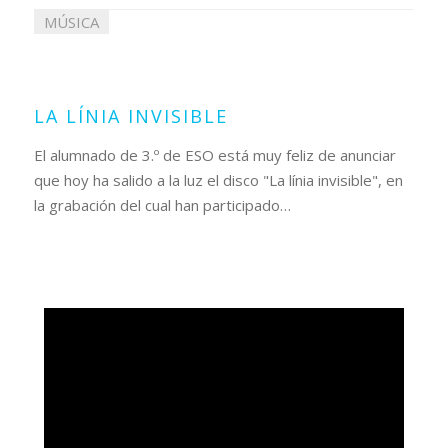
MÚSICA
28
mayo
2021
LA LÍNIA INVISIBLE
El alumnado de 3.º de ESO está muy feliz de anunciar
que hoy ha salido a la luz el disco "La línia invisible", en
la grabación del cual han participado…