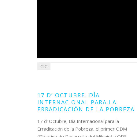
CIC
18
octubre
2022
17 D’ OCTUBRE. DÍA
INTERNACIONAL PARA LA
ERRADICACIÓN DE LA POBREZA
17 d' Octubre, Día Internacional para la
Erradicación de la Pobreza, el primer ODM
(Objetivo de Desarrollo del Milenio) y ODS