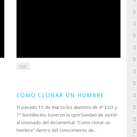
CIC
16
marzo
2022
COMO CLONAR UN HOMBRE
El pasado 15 de Marzo los alumnos de 4º ESO y
1º Bachillerato tuvieron la oportunidad de asistir
al visionado del documental: "Como clonar un
hombre" dentro del conocimiento de…