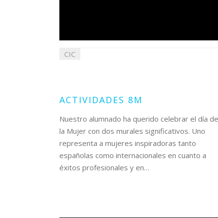
CIC
11
marzo
2025
ACTIVIDADES 8M
Nuestro alumnado ha querido celebrar el día d
la Mujer con dos murales significativos. Uno
representa a mujeres inspiradoras tanto
españolas como internacionales en cuanto a
éxitos profesionales y en…