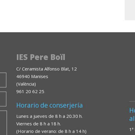
IES Pere Boïl
C/ Ceramista Alfonso Blat, 12
46940 Manises
(València)
961 20 62 25
Horario de conserjería
H
Lunes a jueves de 8 h a 20.30 h.
a
Viernes de 8 h a 18 h.
1ª
(Horario de verano: de 8 h a 14 h)