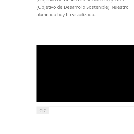
(Objetivo de Desarrollo Sostenible). Nuestro
alumnado hoy ha visibilizado…
CIC
08
marzo
2022