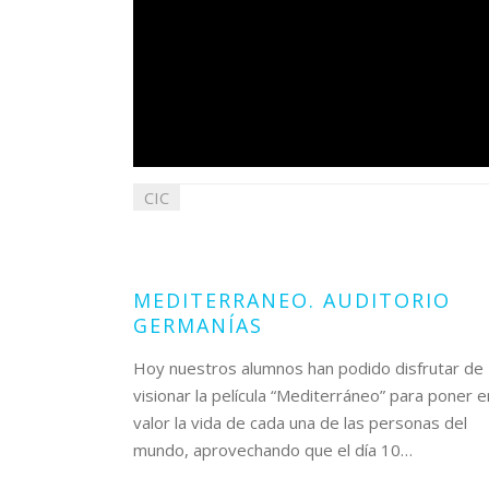
CIC
14
diciembre
2021
MEDITERRANEO. AUDITORIO
GERMANÍAS
Hoy nuestros alumnos han podido disfrutar de
visionar la película “Mediterráneo” para poner e
valor la vida de cada una de las personas del
mundo, aprovechando que el día 10…