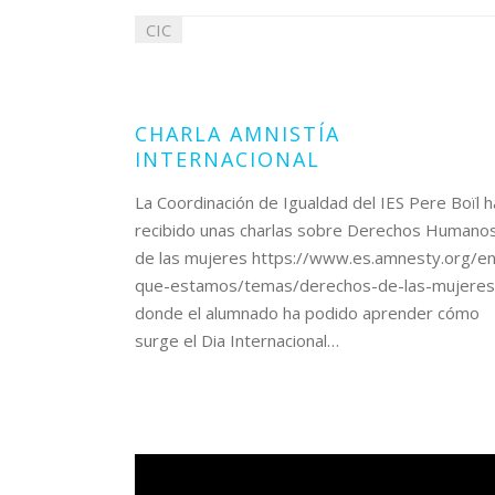
CIC
16
febrero
2022
CHARLA AMNISTÍA
INTERNACIONAL
La Coordinación de Igualdad del IES Pere Boïl h
recibido unas charlas sobre Derechos Humano
de las mujeres https://www.es.amnesty.org/en
que-estamos/temas/derechos-de-las-mujere
donde el alumnado ha podido aprender cómo
surge el Dia Internacional…