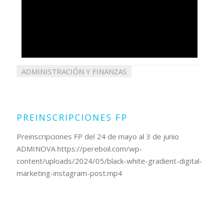
ADMINISTRACIÓN Y FINANZAS
30
mayo
2024
PREINSCRIPCIONES FP
Preinscripciones FP del 24 de mayo al 3 de junio
ADMINOVA https://pereboil.com/wp-
content/uploads/2024/05/black-white-gradient-digital-
marketing-instagram-post.mp4