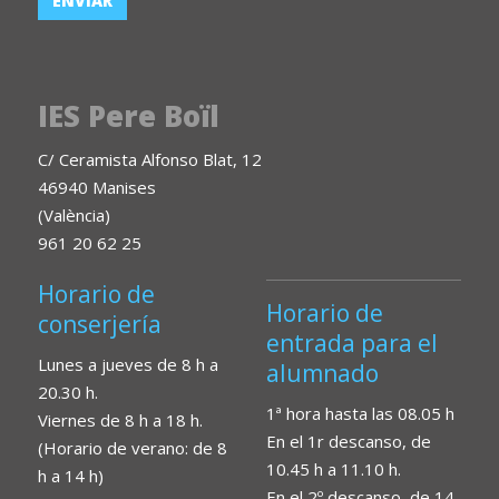
IES Pere Boïl
C/ Ceramista Alfonso Blat, 12
46940 Manises
(València)
961 20 62 25
Horario de
Horario de
conserjería
entrada para el
Lunes a jueves de 8 h a
alumnado
20.30 h.
1ª hora hasta las 08.05 h
Viernes de 8 h a 18 h.
En el 1r descanso, de
(Horario de verano: de 8
10.45 h a 11.10 h.
h a 14 h)
En el 2º descanso, de 14