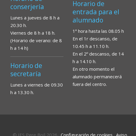
Horario de
conserjería
entrada para el
Lunes a jueves de 8 h a
alumnado
20.30 h.
1ª hora hasta las 08.05 h
Viernes de 8 h a 18 h.
En el 1r descanso, de
(Horario de verano: de 8
10.45 h a 11.10 h.
h a 14 h)
En el 2º descanso, de 14
h a 14.10 h.
Horario de
En otro momento el
secretaría
alumnado permanecerá
fuera del centro.
Lunes a viernes de 09.30
h a 13.30 h.
© IES Pere Boïl 2026
·
Configuración de cookies
·
Aviso