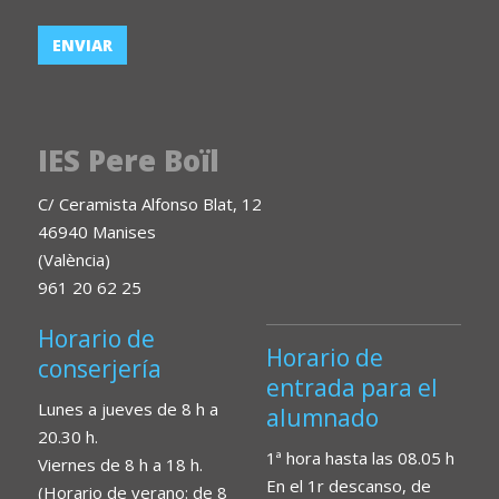
IES Pere Boïl
C/ Ceramista Alfonso Blat, 12
46940 Manises
(València)
961 20 62 25
Horario de
Horario de
conserjería
entrada para el
Lunes a jueves de 8 h a
alumnado
20.30 h.
1ª hora hasta las 08.05 h
Viernes de 8 h a 18 h.
En el 1r descanso, de
(Horario de verano: de 8