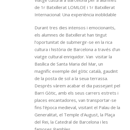
Viatge cultural a Barcelona per a alumnes
de 1r Batxillerat LOMLOE i 1r Batxillerat
Internacional: Una experiència inoblidable
Durant tres dies intensos i emocionants,
els alumnes de Batxillerat han tingut
l’oportunitat de submergir-se en la rica
cultura i història de Barcelona a través d’un
viatge cultural enriquidor. Van visitar la
Basílica de Santa Maria del Mar, un
magnífic exemple del gòtic català, gaudint
de la posta de sol a la seua terrassa.
Després vàrem acabar el dia passejant pel
Barri Gòtic, amb els seus carrers estrets i
places encantadores, van transportar-se
fins l’època medieval, visitant el Palau de la
Generalitat, el Temple d’August, la Plaça
del Rei, la Catedral de Barcelona i les
famoses Rambles.