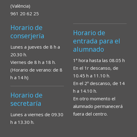
(València)
961 20 62 25
Horario de
Horario de
conserjería
entrada para el
Lunes a jueves de 8 h a
alumnado
20.30 h.
1ª hora hasta las 08.05 h
Viernes de 8 h a 18 h.
En el 1r descanso, de
(Horario de verano: de 8
10.45 h a 11.10 h.
h a 14 h)
En el 2º descanso, de 14
h a 14.10 h.
Horario de
En otro momento el
secretaría
alumnado permanecerá
fuera del centro.
Lunes a viernes de 09.30
h a 13.30 h.