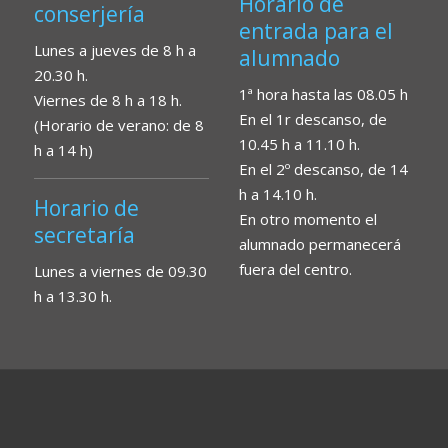
Horario de
conserjería
entrada para el
Lunes a jueves de 8 h a
alumnado
20.30 h.
1ª hora hasta las 08.05 h
Viernes de 8 h a 18 h.
En el 1r descanso, de
(Horario de verano: de 8
10.45 h a 11.10 h.
h a 14 h)
En el 2º descanso, de 14
h a 14.10 h.
Horario de
En otro momento el
secretaría
alumnado permanecerá
fuera del centro.
Lunes a viernes de 09.30
h a 13.30 h.