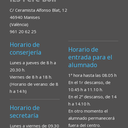
C/ Ceramista Alfonso Blat, 12
46940 Manises
(València)
961 20 62 25
Horario de
Horario de
conserjería
entrada para el
Lunes a jueves de 8 h a
alumnado
20.30 h.
1ª hora hasta las 08.05 h
Viernes de 8 h a 18 h.
En el 1r descanso, de
(Horario de verano: de 8
10.45 h a 11.10 h.
h a 14 h)
En el 2º descanso, de 14
h a 14.10 h.
Horario de
En otro momento el
secretaría
alumnado permanecerá
fuera del centro.
Lunes a viernes de 09.30