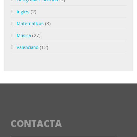
Inglés
(2)
Matemáticas
(3)
Música
(27)
Valenciano
(12)
CONTACTA