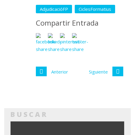
AdjudicacióFP
CiclesFormatius
Compartir Entrada
Anterior
Siguiente
BUSCAR