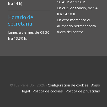
10.45 h a 11.10 h.
h a 14 h)
En el 2º descanso, de 14
h a 14.10 h.
Horario de
En otro momento el
secretaría
alumnado permanecerá
fuera del centro.
Lunes a viernes de 09.30
h a 13.30 h.
© IES Pere Boïl 2026
·
Configuración de cookies
·
Aviso
legal
·
Política de cookies
·
Política de privacidad