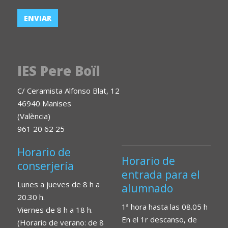
IES Pere Boïl
C/ Ceramista Alfonso Blat, 12
46940 Manises
(València)
961 20 62 25
Horario de
Horario de
conserjería
entrada para el
Lunes a jueves de 8 h a
alumnado
20.30 h.
1ª hora hasta las 08.05 h
Viernes de 8 h a 18 h.
En el 1r descanso, de
(Horario de verano: de 8