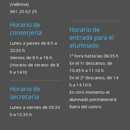
(València)
961 20 62 25
Horario de
Horario de
conserjería
entrada para el
Lunes a jueves de 8 h a
alumnado
20.30 h.
1ª hora hasta las 08.05 h
Viernes de 8 h a 18 h.
En el 1r descanso, de
(Horario de verano: de 8
10.45 h a 11.10 h.
h a 14 h)
En el 2º descanso, de 14
h a 14.10 h.
Horario de
En otro momento el
secretaría
alumnado permanecerá
fuera del centro.
Lunes a viernes de 09.30
h a 13.30 h.