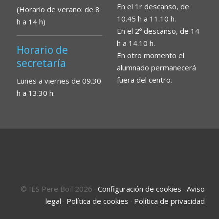
En el 1r descanso, de
(Horario de verano: de 8
10.45 h a 11.10 h.
h a 14 h)
En el 2º descanso, de 14
h a 14.10 h.
Horario de
En otro momento el
secretaría
alumnado permanecerá
fuera del centro.
Lunes a viernes de 09.30
h a 13.30 h.
© IES Pere Boïl 2026
·
Configuración de cookies
·
Aviso
legal
·
Política de cookies
·
Política de privacidad