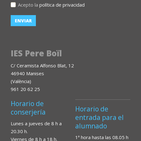
Acepto la
política de privacidad
IES Pere Boïl
C/ Ceramista Alfonso Blat, 12
46940 Manises
(València)
961 20 62 25
Horario de
Horario de
conserjería
entrada para el
Lunes a jueves de 8 h a
alumnado
20.30 h.
1ª hora hasta las 08.05 h
Viernes de 8 h a 18 h.