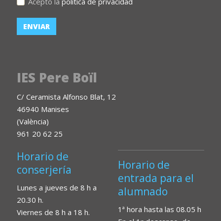
Acepto la
política de privacidad
IES Pere Boïl
C/ Ceramista Alfonso Blat, 12
46940 Manises
(València)
961 20 62 25
Horario de
Horario de
conserjería
entrada para el
Lunes a jueves de 8 h a
alumnado
20.30 h.
1ª hora hasta las 08.05 h
Viernes de 8 h a 18 h.