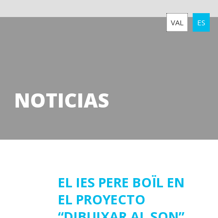
VAL
ES
NOTICIAS
11
EL IES PERE BOÏL EN
EL PROYECTO
noviembre
2016
“DIBUIXAR AL SON”