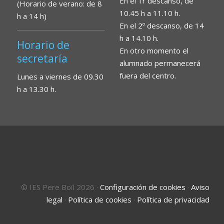
En el 1r descanso, de
(Horario de verano: de 8
10.45 h a 11.10 h.
h a 14 h)
En el 2º descanso, de 14
h a 14.10 h.
Horario de
En otro momento el
secretaría
alumnado permanecerá
fuera del centro.
Lunes a viernes de 09.30
h a 13.30 h.
© IES Pere Boïl 2026
·
Configuración de cookies
·
Aviso
legal
·
Política de cookies
·
Política de privacidad