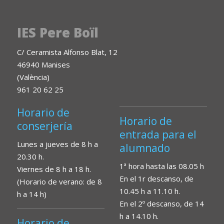
IES Pere Boïl
C/ Ceramista Alfonso Blat, 12
46940 Manises
(València)
961 20 62 25
Horario de
Horario de
conserjería
entrada para el
Lunes a jueves de 8 h a
alumnado
20.30 h.
1ª hora hasta las 08.05 h
Viernes de 8 h a 18 h.
En el 1r descanso, de
(Horario de verano: de 8
10.45 h a 11.10 h.
h a 14 h)
En el 2º descanso, de 14
h a 14.10 h.
Horario de