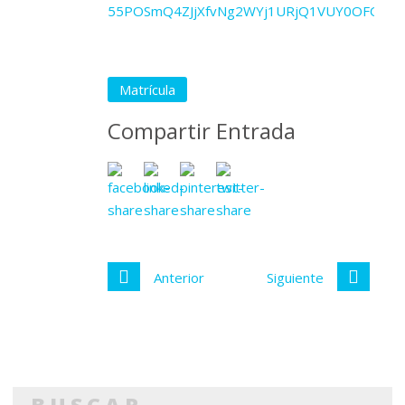
55POSmQ4ZJjXfvNg2WYj1URjQ1VUY0OFQySl
Matrícula
Compartir Entrada
Anterior
Siguiente