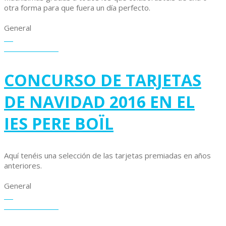
otra forma para que fuera un día perfecto.
General
09
diciembre
2016
CONCURSO DE TARJETAS
DE NAVIDAD 2016 EN EL
IES PERE BOÏL
Aquí tenéis una selección de las tarjetas premiadas en años
anteriores.
General
07
diciembre
2016