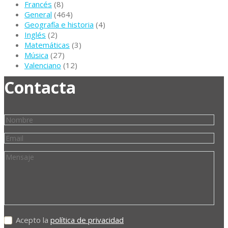
Francés
(8)
General
(464)
Geografía e historia
(4)
Inglés
(2)
Matemáticas
(3)
Música
(27)
Valenciano
(12)
Contacta
Acepto la
política de privacidad