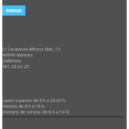
IES Pere Boïl
C/ Ceramista Alfonso Blat, 12
46940 Manises
(València)
961 20 62 25
Horario de conserjería
Lunes a jueves de 8 h a 20.30 h.
Viernes de 8 h a 18 h.
(Horario de verano: de 8 h a 14 h)