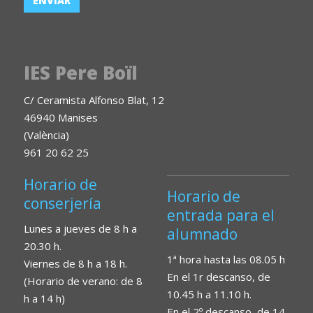
IES Pere Boïl
C/ Ceramista Alfonso Blat, 12
46940 Manises
(València)
961 20 62 25
Horario de
Horario de
conserjería
entrada para el
Lunes a jueves de 8 h a
alumnado
20.30 h.
1ª hora hasta las 08.05 h
Viernes de 8 h a 18 h.
En el 1r descanso, de
(Horario de verano: de 8
10.45 h a 11.10 h.
h a 14 h)
En el 2º descanso, de 14