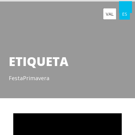
VAL
ES
ETIQUETA
FestaPrimavera