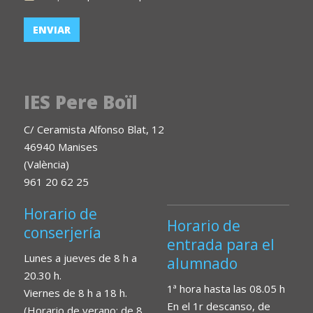
IES Pere Boïl
C/ Ceramista Alfonso Blat, 12
46940 Manises
(València)
961 20 62 25
Horario de
Horario de
conserjería
entrada para el
Lunes a jueves de 8 h a
alumnado
20.30 h.
1ª hora hasta las 08.05 h
Viernes de 8 h a 18 h.
En el 1r descanso, de
(Horario de verano: de 8