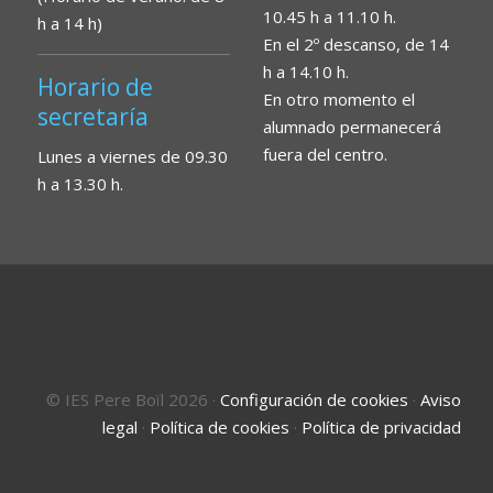
10.45 h a 11.10 h.
h a 14 h)
En el 2º descanso, de 14
h a 14.10 h.
Horario de
En otro momento el
secretaría
alumnado permanecerá
fuera del centro.
Lunes a viernes de 09.30
h a 13.30 h.
© IES Pere Boïl 2026
·
Configuración de cookies
·
Aviso
legal
·
Política de cookies
·
Política de privacidad