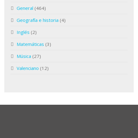
General
(464)
Geografía e historia
(4)
Inglés
(2)
Matemáticas
(3)
Música
(27)
Valenciano
(12)