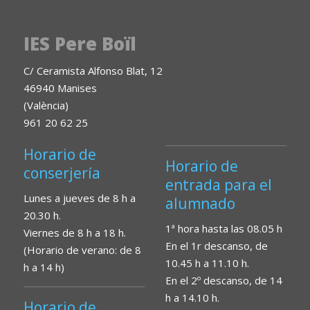
IES Pere Boïl
C/ Ceramista Alfonso Blat, 12
46940 Manises
(València)
961 20 62 25
Horario de
Horario de
conserjería
entrada para el
Lunes a jueves de 8 h a
alumnado
20.30 h.
1ª hora hasta las 08.05 h
Viernes de 8 h a 18 h.
En el 1r descanso, de
(Horario de verano: de 8
10.45 h a 11.10 h.
h a 14 h)
En el 2º descanso, de 14
h a 14.10 h.
Horario de