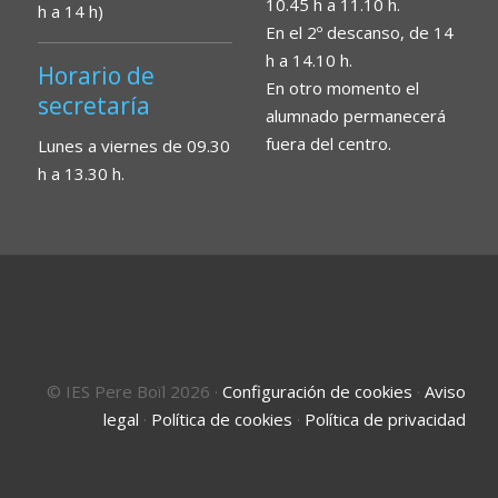
10.45 h a 11.10 h.
h a 14 h)
En el 2º descanso, de 14
h a 14.10 h.
Horario de
En otro momento el
secretaría
alumnado permanecerá
fuera del centro.
Lunes a viernes de 09.30
h a 13.30 h.
© IES Pere Boïl 2026
·
Configuración de cookies
·
Aviso
legal
·
Política de cookies
·
Política de privacidad