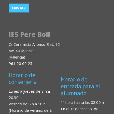
IES Pere Boïl
C/ Ceramista Alfonso Blat, 12
46940 Manises
(València)
961 20 62 25
Horario de
Horario de
conserjería
entrada para el
Lunes a jueves de 8 h a
alumnado
20.30 h.
1ª hora hasta las 08.05 h
Viernes de 8 h a 18 h.
En el 1r descanso, de
(Horario de verano: de 8