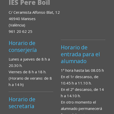
IES Pere Boïl
C/ Ceramista Alfonso Blat, 12
46940 Manises
(València)
961 20 62 25
Horario de
Horario de
conserjería
entrada para el
Lunes a jueves de 8 h a
alumnado
20.30 h.
1ª hora hasta las 08.05 h
Viernes de 8 h a 18 h.
En el 1r descanso, de
(Horario de verano: de 8
10.45 h a 11.10 h.
h a 14 h)
En el 2º descanso, de 14
h a 14.10 h.
Horario de
En otro momento el
secretaría
alumnado permanecerá