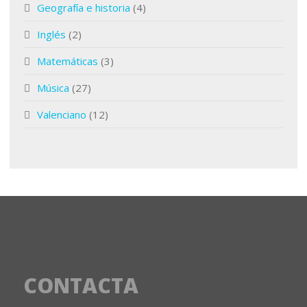
Geografía e historia
(4)
Inglés
(2)
Matemáticas
(3)
Música
(27)
Valenciano
(12)
CONTACTA