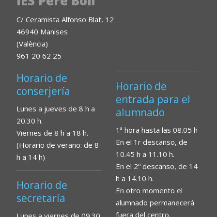
IES Pere Boïl
C/ Ceramista Alfonso Blat, 12
46940 Manises
(València)
961 20 62 25
Horario de
Horario de
conserjería
entrada para el
Lunes a jueves de 8 h a
alumnado
20.30 h.
1ª hora hasta las 08.05 h
Viernes de 8 h a 18 h.
En el 1r descanso, de
(Horario de verano: de 8
10.45 h a 11.10 h.
h a 14 h)
En el 2º descanso, de 14
h a 14.10 h.
Horario de
En otro momento el
secretaría
alumnado permanecerá
fuera del centro.
Lunes a viernes de 09.30