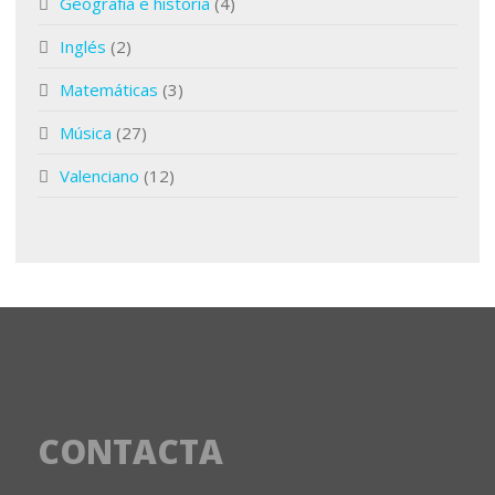
Geografía e historia
(4)
Inglés
(2)
Matemáticas
(3)
Música
(27)
Valenciano
(12)
CONTACTA