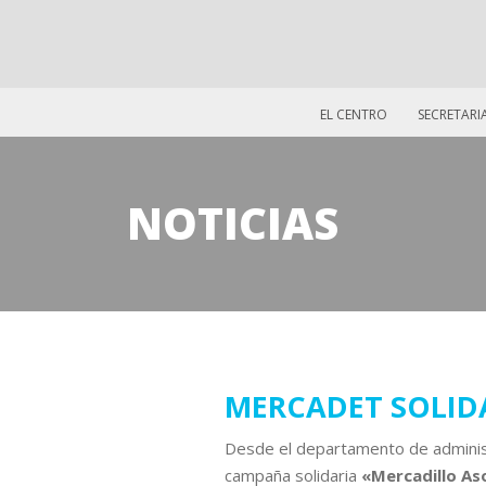
EL CENTRO
SECRETARI
NOTICIAS
10
MERCADET SOLID
mayo
Desde el departamento de administ
2022
campaña solidaria
«Mercadillo As