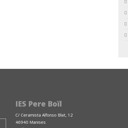
IES Pere Boïl
C/ Ceramista Alfonso Blat, 12
46940 Manises