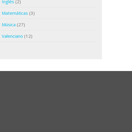
Inglés
(2)
Matemáticas
(3)
Música
(27)
Valenciano
(12)