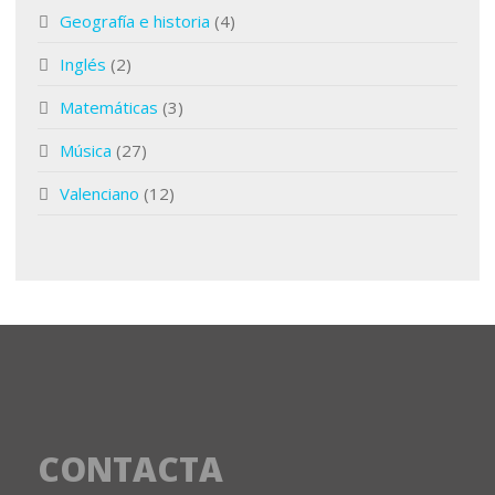
Geografía e historia
(4)
Inglés
(2)
Matemáticas
(3)
Música
(27)
Valenciano
(12)
CONTACTA