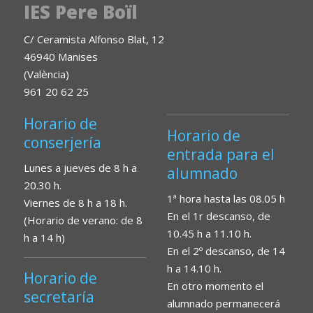
IES Pere Boïl
C/ Ceramista Alfonso Blat, 12
46940 Manises
(València)
961 20 62 25
Horario de
Horario de
conserjería
entrada para el
Lunes a jueves de 8 h a
alumnado
20.30 h.
1ª hora hasta las 08.05 h
Viernes de 8 h a 18 h.
En el 1r descanso, de
(Horario de verano: de 8
10.45 h a 11.10 h.
h a 14 h)
En el 2º descanso, de 14
h a 14.10 h.
Horario de
En otro momento el
secretaría
alumnado permanecerá