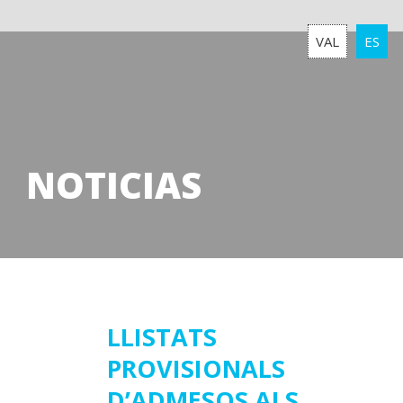
VAL
ES
NOTICIAS
11
LLISTATS
PROVISIONALS
julio
2022
D’ADMESOS ALS