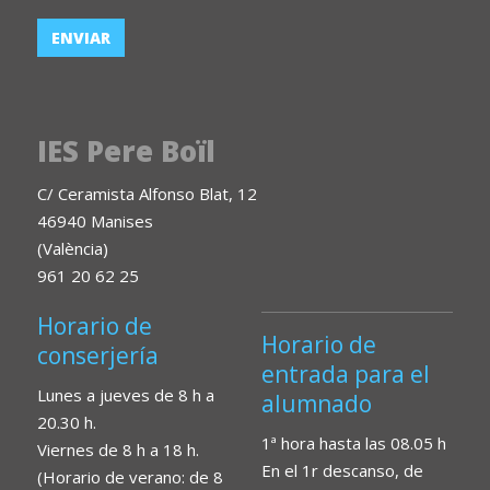
IES Pere Boïl
C/ Ceramista Alfonso Blat, 12
46940 Manises
(València)
961 20 62 25
Horario de
Horario de
conserjería
entrada para el
Lunes a jueves de 8 h a
alumnado
20.30 h.
1ª hora hasta las 08.05 h
Viernes de 8 h a 18 h.
En el 1r descanso, de
(Horario de verano: de 8