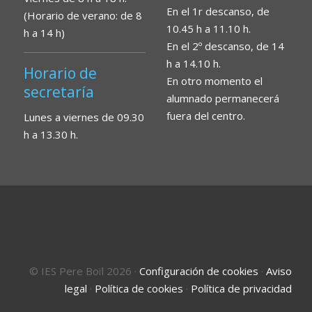
En el 1r descanso, de
(Horario de verano: de 8
10.45 h a 11.10 h.
h a 14 h)
En el 2º descanso, de 14
h a 14.10 h.
Horario de
En otro momento el
secretaría
alumnado permanecerá
fuera del centro.
Lunes a viernes de 09.30
h a 13.30 h.
© IES Pere Boïl 2026
·
Configuración de cookies
·
Aviso
legal
·
Política de cookies
·
Política de privacidad