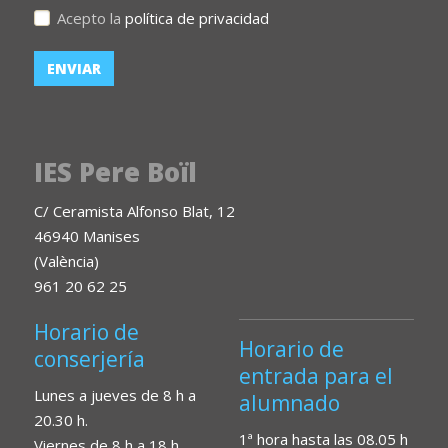
Acepto la
política de privacidad
IES Pere Boïl
C/ Ceramista Alfonso Blat, 12
46940 Manises
(València)
961 20 62 25
Horario de
Horario de
conserjería
entrada para el
Lunes a jueves de 8 h a
alumnado
20.30 h.
1ª hora hasta las 08.05 h
Viernes de 8 h a 18 h.