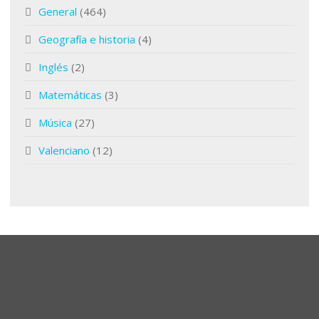
General
(464)
Geografía e historia
(4)
Inglés
(2)
Matemáticas
(3)
Música
(27)
Valenciano
(12)