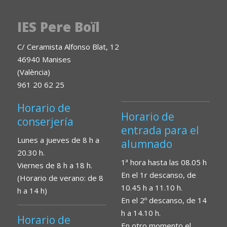
IES Pere Boïl
C/ Ceramista Alfonso Blat, 12
46940 Manises
(València)
961 20 62 25
Horario de
Horario de
conserjería
entrada para el
Lunes a jueves de 8 h a
alumnado
20.30 h.
1ª hora hasta las 08.05 h
Viernes de 8 h a 18 h.
En el 1r descanso, de
(Horario de verano: de 8
10.45 h a 11.10 h.
h a 14 h)
En el 2º descanso, de 14
h a 14.10 h.
Horario de
En otro momento el