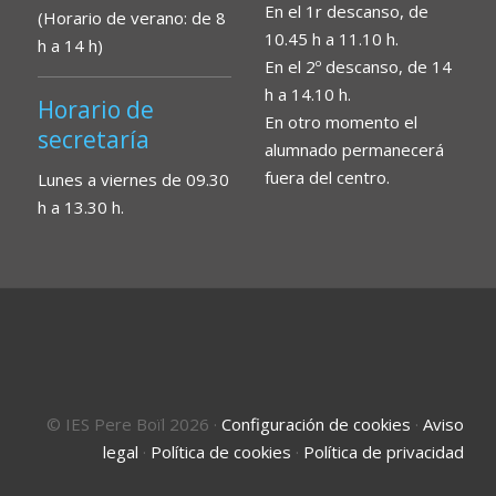
En el 1r descanso, de
(Horario de verano: de 8
10.45 h a 11.10 h.
h a 14 h)
En el 2º descanso, de 14
h a 14.10 h.
Horario de
En otro momento el
secretaría
alumnado permanecerá
fuera del centro.
Lunes a viernes de 09.30
h a 13.30 h.
© IES Pere Boïl 2026
·
Configuración de cookies
·
Aviso
legal
·
Política de cookies
·
Política de privacidad