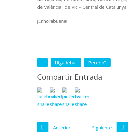
de València i de Vic – Central de Catalunya.
¡Enhorabuena!
¨
Lligadebat
Pereboïl
Compartir Entrada
Anterior
Siguiente