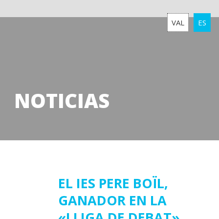
VAL
ES
NOTICIAS
02
EL IES PERE BOÏL,
GANADOR EN LA
marzo
2021
«LLIGA DE DEBAT»