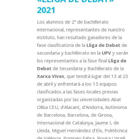
2021
Los alumnos de 2º de bachillerato
internacional, representantes de nuestro
instituto, han resultado ganadores de la
fase clasificatoria de la
Lliga de Debat
de
secundaria y bachillerato en la
UPV
y serán
los representantes a la fase final
Lliga de
Debat
de Secundaria y Bachillerato de la
Xarxa Vives
, que tendrá lugar del 13 al 23
de abril y enfrentará a los 15 equipos
clasificados a las fases locales previas
organizadas por las universidades Abat
Oliba CEU, d’Alacant, d’Andorra, Autònoma
de Barcelona, Barcelona, de Girona,
Internacional de Catalunya, Jaume I, de
Lleida, Miguel Hernández d’Elx, Politècnica
de València, Pompeu Fabra, Rovira i Virgili,