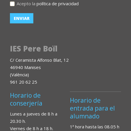
Acepto la
política de privacidad
IES Pere Boïl
C/ Ceramista Alfonso Blat, 12
46940 Manises
(València)
961 20 62 25
Horario de
Horario de
conserjería
entrada para el
Lunes a jueves de 8 h a
alumnado
20.30 h.
1ª hora hasta las 08.05 h
Viernes de 8 h a 18 h.